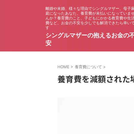
離婚や未婚、様々な理由でシングルマザー、母子
庭になったあなた、養育費が未払いになっていま
んか？養育費のこと、子どもにかかる教育費や生
費など、お金の不安を少しでも解消できたら幸い
す
シングルマザーの抱えるお金の
安
HOME
>
養育費について
>
養育費を減額された