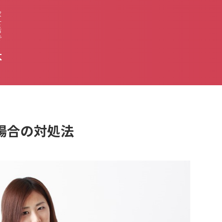
家
せ
活
で
不
場合の対処法