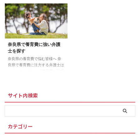
費は、子どもの健やかな成長を支
ら給与の差押えをする強制執行す
えるために重要な役割を担う大切
ることができます。しかし、給与
なものです。国立市では、養育費
のない自営業だったりフリーラン
の継続した確保を支援するため、
スの場合はどうすればよいのでし
養育費の取決めを行うひとり親に
ょうか。 注意したい経費 自営業
対し、公正証書を作成した際にか
者の元夫に養育費を請求する場
かる手数料や保証会社との養育費
合、所得の内訳に注意しておくこ
奈良県で養育費に強い弁護
保証契約を結ぶ際にかかる保証料
とが大切です。そこで、差押えす
士を探す
を補助します。 債務名義を取得
る財産を特定しておく必要があり
した場合の補助 債務名義とは、
ます。 強制執行で相手の財産の
奈良県の養育費で悩む皆様へ 奈
強制執行を申し立てるために必要
何を差し押さえるのかについて
良県で養育費に注力する弁護士は
な文書で、債権の範囲や債権者を
は、申し立てる側が特定する必要
たくさんいます。「養育費を請求
表示した文書のことです。 ＞＞
があります。離婚後に養育費を滞
したいのですがどうすればいいの
国立市「養育費確保支援事業」に
納してから相手方の財産を調べる
ですか？」、「養育費、慰謝料を
...
の ...
離婚調停で決めたのですが、ずっ
サイト内検索
と払い続けるしかないのでしょう
か？」など養育費に関しての相談
はさまざまです。 奈良県で生活
していて養育費の未払い問題で悩
まれている方に解決の糸口になれ
カテゴリー
ば幸いです。 必見 奈良県で養
育費問題に強い弁護士はこちら
裁判手続きができるところ 奈良