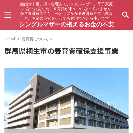
離婚や未婚、様々な理由でシングルマザー、母子家庭
になったあなた、養育費が未払いになっていません
か？養育費のこと、子どもにかかる教育費や生活費な
ど、お金の不安を少しでも解消できたら幸いです
シングルマザーの抱えるお金の不安
HOME
>
養育費について
>
群馬県桐生市の養育費確保支援事業