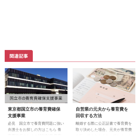
関連記事
東京都国立市の養育費確保
自営業の元夫から養育費を
支援事業
回収する方法
必見 国立市で養育費問題に強い
離婚する際に公正証書で養育費を
弁護士をお探しの方はこちら 養
取り決めした場合、元夫が養育費
育費確保のための補助制度 養育
を払ってくれなくなってしまった