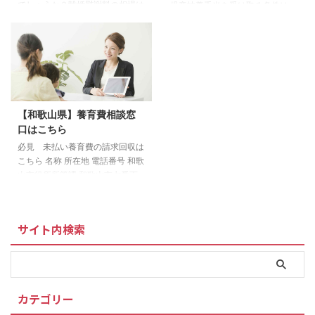
でしょうか？離婚慰謝料の相場は
児童扶養手当を受け取る条件は、
どのくらいなのでしょう？どのよ
以下のいずれかに該当する場合に
うな手続きをとれば良いのかも問
なります。 両親が婚姻を解消し
題ですね。 離婚慰謝料ってな
た子ども 父または母が死亡した
に？ 離婚慰謝料の相場ってどの
子ども 父または母が一定程度の
くらい？ 離婚慰謝料の相場は原
障害状態にある子ども 父または
因によっても大きく異なります。
母の生死がわからない子ども 父
離婚の原因 離婚慰謝料の相場 浮
または母から1年以上遺棄されて
【和歌山県】養育費相談窓
気・不倫 100万円～500万円 Ｄ
いる子ども 父または母が、裁判
口はこちら
Ｖ（暴力） 50万円～500万円 突
所からDV保護命令をうけた子ど
然離婚を言い渡される 0円～100
も 父または母が1年以上拘禁され
必見 未払い養育費の請求回収は
万円 性行為の拒否 0円～100万円
ている子ども 婚姻によらないで
こちら 名称 所在地 電話番号 和歌
離婚慰謝料に限度額はありません
生まれた子ども 父または母が不
山市役所所管課 和歌山市七番丁
離 ...
明な子ども また、父や母のかわ
23 073-435-1219 公益社団法
りにその子どもを養育している ...
人 和歌山県母子寡婦福祉連合会
和歌山市松江中1-4-2 073-452-
サイト内検索
2700 ▲ 全国の養育費相談窓口
一覧へ ＞＞和歌山県で養育費に
強い弁護士を探す 養育費の未払
い問題に強い弁護士をお探しの方
は 養育費の未払い問題に関し
カテゴリー
て、ひとりで悩まずに経験豊富な