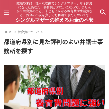
離婚や未婚、様々な理由でシングルマザー、母子家庭
になったあなた、養育費が未払いになっていません
か？養育費のこと、子どもにかかる教育費や生活費な
ど、お金の不安を少しでも解消できたら幸いです
シングルマザーの抱えるお金の不安
HOME
>
養育費について
>
都道府県別に見た評判のよい弁護士事
務所を探す