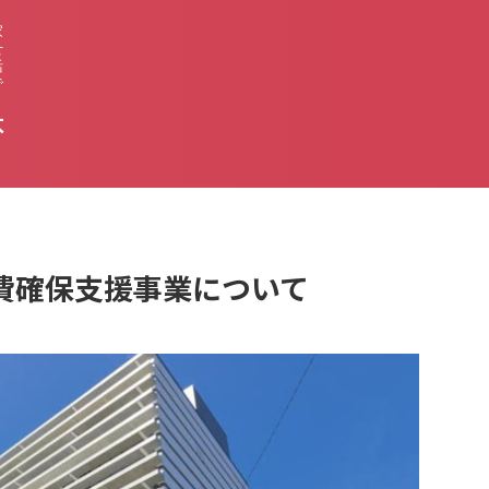
家
せ
活
で
不
費確保支援事業について