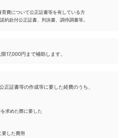
養育費について公正証書等を有している方
認諾約款付公正証書、判決書、調停調書等。
17,000円まで補助します。
る公正証書等の作成等に要した経費のうち、
停を求めた際に要した
に要した費用