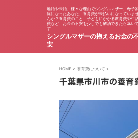
離婚や未婚、様々な理由でシングルマザー、母子
庭になったあなた、養育費が未払いになっていま
んか？養育費のこと、子どもにかかる教育費や生
費など、お金の不安を少しでも解消できたら幸い
す
シングルマザーの抱えるお金の
安
HOME
>
養育費について
>
千葉県市川市の養育