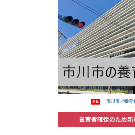
市川市で養育
必見
養育費確保のため新