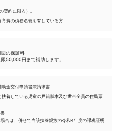
上の契約に限る）。
養育費の債務名義を有している方
初回の保証料
50,000円まで補助します。
補助金交付申請書兼請求書
と扶養している児童の戸籍謄本及び世帯全員の住民票
明書
いる場合は、併せて当該扶養親族の令和4年度の課税証明