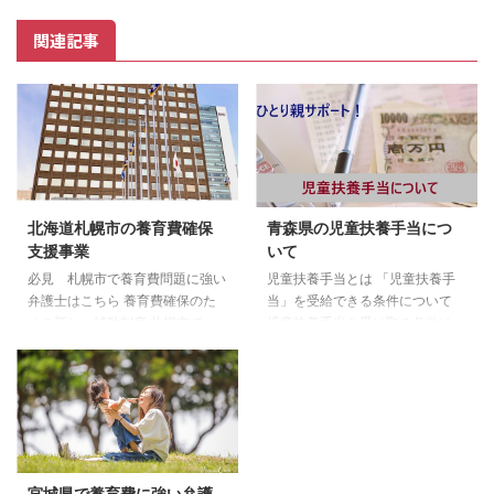
関連記事
北海道札幌市の養育費確保
青森県の児童扶養手当につ
支援事業
いて
必見 札幌市で養育費問題に強い
児童扶養手当とは 「児童扶養手
弁護士はこちら 養育費確保のた
当」を受給できる条件について
めの新しい補助制度 札幌市で
児童扶養手当を受け取る条件は、
は、ひとり親家庭等の子どもの心
以下のいずれかに該当する場合に
身ともに健やかな育成を図るた
なります。 両親が婚姻を解消し
め、養育費の取決めや保証等に係
た子ども 父または母が死亡した
る費用の一部を補助することによ
子ども 父または母が一定程度の
り、養育費の確保を支援します。
障害状態にある子ども 父または
裁判外紛争解決手続（ADR）の利
母の生死がわからない子ども 父
用 ＞＞札幌市「養育費の確保の
または母から1年以上遺棄されて
宮城県で養育費に強い弁護