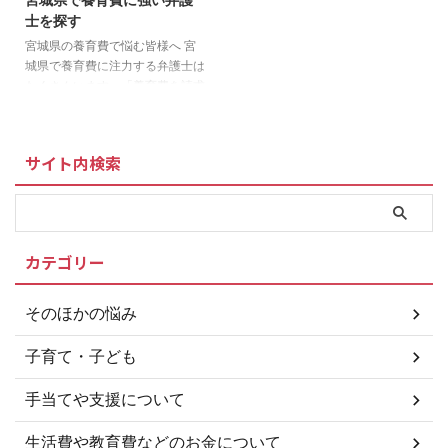
支援」について 公正証書等の作
いる子ども 父または母が、裁判
士を探す
成支援事業 ＞＞札幌市「養育費
所からDV保護命令をうけた子ど
の確保の支援」について 養育費
も 父または母が1年以上拘禁され
宮城県の養育費で悩む皆様へ 宮
保証契約の費用補助 ＞＞札幌市
ている子ども 婚姻によらないで
城県で養育費に注力する弁護士は
「養育費の確保の支援」について
生まれた子ども 父または母が不
たくさんいます。「養育費を請求
養育費の未払い問題に強い弁護士
明な子ども また、父や母のかわ
したいのですがどうすればいいの
をお探しの方は 養育費の未払 ...
りにその子どもを養育している ...
ですか？」、「養育費、慰謝料を
離婚調停で決めたのですが、ずっ
サイト内検索
と払い続けるしかないのでしょう
か？」など養育費に関しての相談
はさまざまです。 宮城県で生活
していて養育費の未払い問題で悩
まれている方に解決の糸口になれ
カテゴリー
ば幸いです。 必見 宮城県で養
育費問題に強い弁護士をお探しの
方はこちら 裁判手続きができる
そのほかの悩み
ところ 仙台家庭裁判所本庁 〒 所
在地 電話番号 980-8637 宮城県
子育て・子ども
仙台市青葉区片平 ...
手当てや支援について
生活費や教育費などのお金について