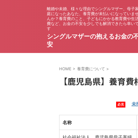
離婚や未婚、様々な理由でシングルマザー、母子
庭になったあなた、養育費が未払いになっていま
んか？養育費のこと、子どもにかかる教育費や生
費など、お金の不安を少しでも解消できたら幸い
す
シングルマザーの抱えるお金の
安
HOME
>
養育費について
>
【鹿児島県】養育費
未
必見
名称
社会福祉法人 鹿児島県母子寡婦