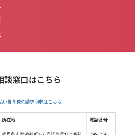
家
せ
活
で
不
相談窓口はこちら
払い養育費の請求回収はこちら
所在地
電話番号
鹿児島市鴨池新町1-7 鹿児島県社会福祉
099-258-