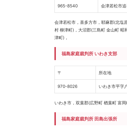
965-8540
会津若松市追
会津若松市，喜多方市，耶麻郡(北塩原村
村 柳津町)，大沼郡(三島町 金山町 昭
津町)，
福島家庭裁判所 いわき支部
〒
所在地
970-8026
いわき市平字八
いわき市，双葉郡(広野町 楢葉町 富岡町
福島家庭裁判所 田島出張所