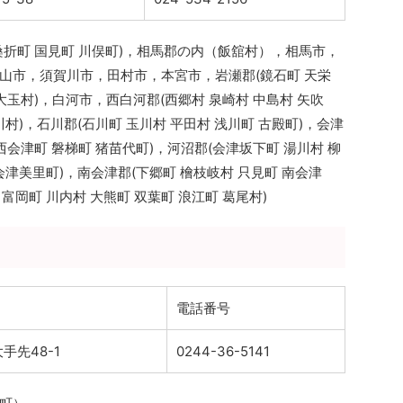
折町 国見町 川俣町)，相馬郡の内（飯舘村），相馬市，
山市，須賀川市，田村市，本宮市，岩瀬郡(鏡石町 天栄
(大玉村)，白河市，西白河郡(西郷村 泉崎村 中島村 矢吹
川村)，石川郡(石川町 玉川村 平田村 浅川町 古殿町)，会津
会津町 磐梯町 猪苗代町)，河沼郡(会津坂下町 湯川村 柳
会津美里町)，南会津郡(下郷町 檜枝岐村 只見町 南会津
富岡町 川内村 大熊町 双葉町 浪江町 葛尾村)
電話番号
手先48-1
0244-36-5141