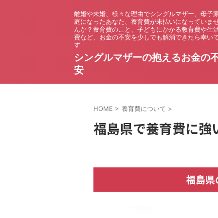
離婚や未婚、様々な理由でシングルマザー、母子
庭になったあなた、養育費が未払いになっていま
んか？養育費のこと、子どもにかかる教育費や生
費など、お金の不安を少しでも解消できたら幸い
す
シングルマザーの抱えるお金の
安
HOME
>
養育費について
>
福島県で養育費に強
福島県