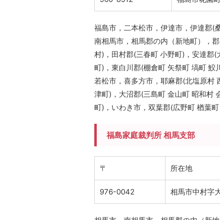
福島市，二本松市，伊達市，伊達郡(桑
南相馬市，相馬郡の内（新地町），郡
村)，田村郡(三春町 小野町)，安達郡
町)，東白川郡(棚倉町 矢祭町 塙町 鮫
若松市，喜多方市，耶麻郡(北塩原村 西
津町)，大沼郡(三島町 金山町 昭和村 
町)，いわき市，双葉郡(広野町 楢葉町 
福島家庭裁判所 相馬支部
〒
所在地
976-0042
相馬市中村字大