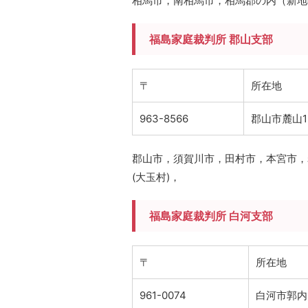
相馬市，南相馬市，相馬郡の内（新地
福島家庭裁判所 郡山支部
〒
所在地
963-8566
郡山市麓山1-
郡山市，須賀川市，田村市，本宮市，岩
(大玉村)，
福島家庭裁判所 白河支部
〒
所在地
961-0074
白河市郭内1