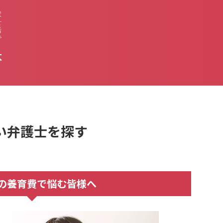
家
せ
活
で
不
い弁護士を探す
の養育費で悩む皆様へ