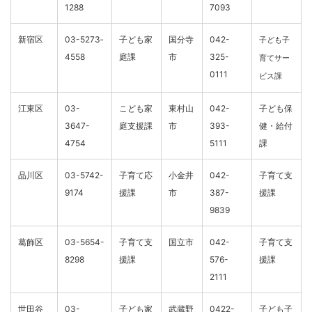
1288
7093
新宿区
03-5273‐
子ども家
国分寺
042-
子ども子
4558
庭課
市
325-
育てサー
0111
ビス課
江東区
03-
こども家
東村山
042-
子ども保
3647-
庭支援課
市
393-
健・給付
4754
5111
課
品川区
03-5742-
子育て応
小金井
042-
子育て支
9174
援課
市
387-
援課
9839
葛飾区
03-5654-
子育て支
国立市
042-
子育て支
8298
援課
576-
援課
2111
世田谷
03-
子ども家
武蔵野
0422-
子ども子