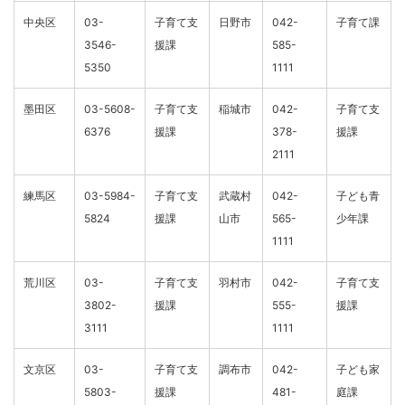
中央区
03-
子育て支
日野市
042-
子育て課
3546-
援課
585-
5350
1111
墨田区
03-5608-
子育て支
稲城市
042-
子育て支
6376
援課
378-
援課
2111
練馬区
03-5984-
子育て支
武蔵村
042-
子ども青
5824
援課
山市
565-
少年課
1111
荒川区
03-
子育て支
羽村市
042-
子育て支
3802-
援課
555-
援課
3111
1111
文京区
03-
子育て支
調布市
042-
子ども家
5803-
援課
481-
庭課