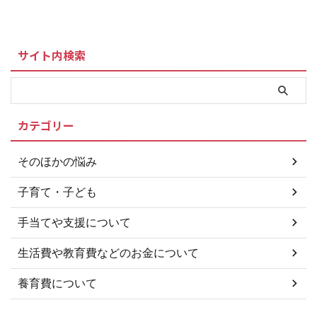
われている 自宅の賃貸マンショ
働けず、生活していくことができ
型コロナウイルス感染症の影響を
ンの家賃を支払ってもらっている
ない場合は、生活保護を申請する
受けて家計が急変し、 ...
場合、養育費の金額は減るの？
ことができます。また、生活保護
養育費の算定表は、養育費を請求
を受けていても養育費を請求する
サイト内検索
する ...
ことはできますので受け取れずに
いる方は、あきらめず、回収しま
しょう！ 母子家庭に限らず、生
活保護を受けるためには、条件が
あります。 生活保護を受ける 生
カテゴリー
活保護を受ける条件 資産がない
働けない 他の制度を受けても生
活が難しい 扶養者からの援助が
そのほかの悩み
受けられない 母子家庭の場合、
児童手当や児童扶養手当を受けて
子育て・子ども
も最低限の生活ができない場合 ...
手当てや支援について
生活費や教育費などのお金について
養育費について