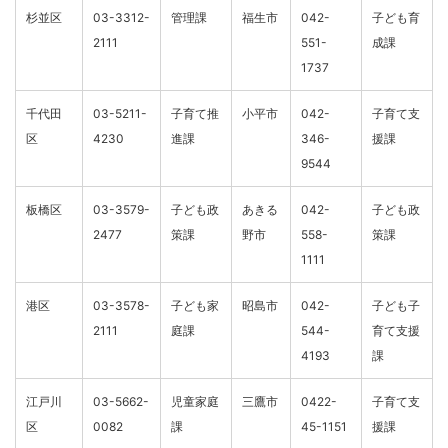
杉並区
03-3312-
管理課
福生市
042-
子ども育
2111
551-
成課
1737
千代田
03-5211-
子育て推
小平市
042-
子育て支
区
4230
進課
346-
援課
9544
板橋区
03-3579-
子ども政
あきる
042-
子ども政
2477
策課
野市
558-
策課
1111
港区
03-3578-
子ども家
昭島市
042-
子ども子
2111
庭課
544-
育て支援
4193
課
江戸川
03-5662-
児童家庭
三鷹市
0422-
子育て支
区
0082
課
45-1151
援課