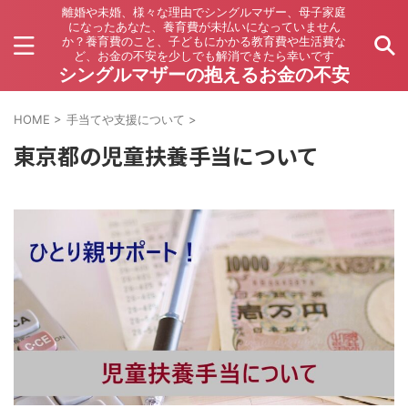
離婚や未婚、様々な理由でシングルマザー、母子家庭
になったあなた、養育費が未払いになっていません
か？養育費のこと、子どもにかかる教育費や生活費な
ど、お金の不安を少しでも解消できたら幸いです
シングルマザーの抱えるお金の不安
HOME
>
手当てや支援について
>
東京都の児童扶養手当について