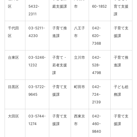
区
5432-
庭支援課
市
60-1852
育て支援
2311
課
千代田
03-5211-
子育て推
八王子
042-
子育て支
区
4230
進課
市
620-
援課
7368
台東区
03-5246-
子育て・
立川市
042-
子育て推
1232
若者支援
528-
進課
課
4798
目黒区
03-5722-
子育て支
町田市
042-
子ども総
9645
援課
724-
務課
2139
大田区
03-5744-
子育て支
西東京
042-
子育て支
1274
援課
市
460-
援課
9840