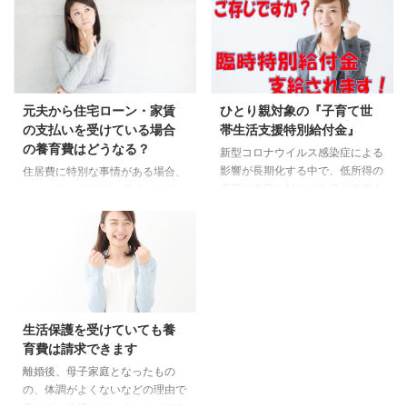
元夫から住宅ローン・家賃
ひとり親対象の『子育て世
の支払いを受けている場合
帯生活支援特別給付金』
の養育費はどうなる？
新型コロナウイルス感染症による
影響が長期化する中で、低所得の
住居費に特別な事情がある場合、
子育て世帯に対して生活の支援を
どうなる？ 離婚後も元夫が住宅
行う観点より、子育て世帯生活支
のローンを支払っている家に自分
援特別給付金を支給してくれてい
と子どもだけが住む場合、養育費
ます。 令和4年2月末が申請締め
はどうなるのでしょう？ このよ
切りです！ 対象者 ① 令和３年
うな悩みありませんか？ 住宅ロ
４月分の児童扶養手当の支給を受
ーンを支払ってもらっている場
けている方 ② 公的年金等を受給
合、養育費は支払ってもらえる
していることにより、令和３年４
の？ 住宅ローンを支払ってもら
生活保護を受けていても養
月分の児童扶養手当の支給を受け
っている場合、養育費の算定額か
育費は請求できます
ていない方 ※児童扶養手当に係る
ら差し引かれるの？ 住宅ローン
支給制限限度額を下回っている方
の支払いが大変なので、養育費を
離婚後、母子家庭となったもの
に限定 ③ 令和３年４月分の児童
支払えない・減額してほしいと言
の、体調がよくないなどの理由で
扶養手当は受給していないが、新