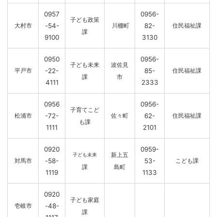
0957
0956-
子ども政策
大村市
-54-
川棚町
82-
住民福祉課
課
9100
3130
0950
0956-
子ども未来
波佐見
平戸市
-22-
85-
住民福祉課
課
市
4111
2333
0956
0956-
子育てこど
松浦市
-72-
佐々町
62-
住民福祉課
も
課
1111
2101
0920
0959-
新上五
子ども未来
対馬市
-58-
53-
こども
課
課
島町
1119
1133
0920
子ども家庭
壱岐市
-48-
課