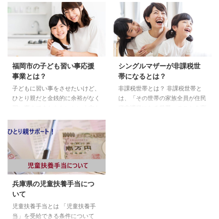
福岡市の子ども習い事応援
シングルマザーが非課税世
事業とは？
帯になるとは？
子どもに習い事をさせたいけど、
非課税世帯とは？ 非課税世帯と
ひとり親だと金銭的に余裕がなく
は、「その世帯の家族全員が住民
習い事までまわらないという方も
税非課税になる世帯」のことを言
いらっしゃるでしょう。福岡市で
います。それでは、母子家庭が非
はひとり親で条件に合う方であれ
課税世帯になるのはどのような場
ば利用できる制度があります。
合なのでしょうか？ 住民税が非
福岡市子ども習い事応援事業 福
課税になるとは？ 住民税は、そ
岡市には「子ども習い事応援事
の年の1月1日に住んでいる都道府
業」というものがあります。子ど
県や市区町村に納めるものです。
もの将来がその生まれ育った環境
住民税は、「所得割額」「均等割
兵庫県の児童扶養手当につ
に左右されずに、個性や能力を伸
額」の2つで成り立っています。
いて
ばし、自己肯定感を育めるよう、
所得割額とは、所得税と同じく、
電子クーポンを交付し、文化・ス
納める年の前年1月1日から12月
児童扶養手当とは 「児童扶養手
ポーツ教室、学習塾等の習い事に
31日に生じた所得に対してかか
当」を受給できる条件について