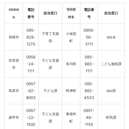
電話
電話番
市区町
市区町村
担当窓口
担当窓口
番号
号
村名
名
095-
0959-
子育て支援
小値賀
長崎市
829-
56-
福祉係
部
町
1270
3111
0956
095-
佐世保
子ども支援
-24-
長与町
883-
こども施策課
市
課
1111
1111
0957
095-
島原市
-62-
子ども課
時津町
882-
課
福祉
8003
4533
0957
0957-
子ども支援
東彼杵
諫早市
-22-
46-
町民課
課
町
1500
1155