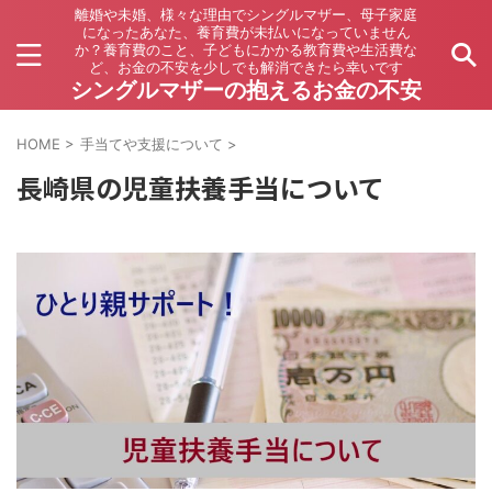
離婚や未婚、様々な理由でシングルマザー、母子家庭
になったあなた、養育費が未払いになっていません
か？養育費のこと、子どもにかかる教育費や生活費な
ど、お金の不安を少しでも解消できたら幸いです
シングルマザーの抱えるお金の不安
HOME
>
手当てや支援について
>
長崎県の児童扶養手当について