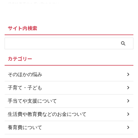
かかる費用を助成するといった事
るものです。 均等割額とは、所
児童扶養手当を受け取る条件は、
業のことです。 ＞＞福岡市「子
得額に関係なく「この自治体に住
以下のいずれかに該当する場合に
ども習い事応援事業」について
んでいるなら必ず払うべき ...
なります。 両親が婚姻を解消し
交 ...
た子ども 父または母が死亡した
サイト内検索
子ども 父または母が一定程度の
障害状態にある子ども 父または
母の生死がわからない子ども 父
または母から1年以上遺棄されて
いる子ども 父または母が、裁判
カテゴリー
所からDV保護命令をうけた子ど
も 父または母が1年以上拘禁され
ている子ども 婚姻によらないで
そのほかの悩み
生まれた子ども 父または母が不
明な子ども また、父や母のかわ
子育て・子ども
りにその子どもを養育している ...
手当てや支援について
生活費や教育費などのお金について
養育費について