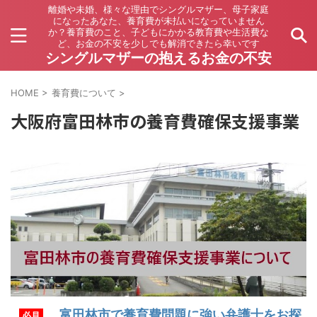
離婚や未婚、様々な理由でシングルマザー、母子家庭
になったあなた、養育費が未払いになっていません
か？養育費のこと、子どもにかかる教育費や生活費な
ど、お金の不安を少しでも解消できたら幸いです
シングルマザーの抱えるお金の不安
HOME
>
養育費について
>
大阪府富田林市の養育費確保支援事業
富田林市で養育費問題に強い弁護士をお探
必見