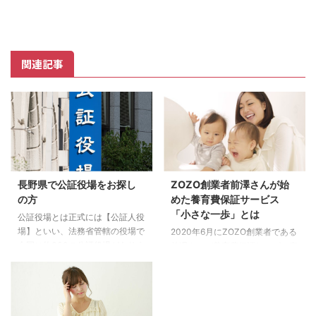
関連記事
長野県で公証役場をお探し
ZOZO創業者前澤さんが始
の方
めた養育費保証サービス
「小さな一歩」とは
公証役場とは正式には【公証人役
場】といい、法務省管轄の役場で
2020年6月にZOZO創業者である
全国に約300の公証役場がありま
前澤さんが養育費保証サービス事
す。ここでは、公証人が職務を行
業に参入したことはご存じです
っているので、養育費の契約など
か？養育費保証サービスはさらに
を公正証書として作成できます。
多くの注目を集めることになりま
必見 養育費が未払いになってい
したね。 「小さな一歩」につい
る全国のシングルママさん必見で