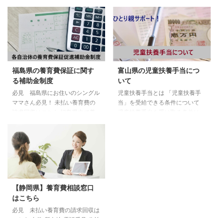
福島県の養育費保証に関す
富山県の児童扶養手当につ
る補助金制度
いて
必見 福島県にお住いのシングル
児童扶養手当とは 「児童扶養手
ママさん必見！ 未払い養育費の
当」を受給できる条件について
請求回収はこちら 福島県内で養
児童扶養手当を受け取る条件は、
育費の確保を支援している自治体
以下のいずれかに該当する場合に
はこちら 福島県南相馬市 南相馬
なります。 両親が婚姻を解消し
市は養育費の確保を支援する取り
た子ども 父または母が死亡した
組みを実施しています 必見 南
子ども 父または母が一定程度の
相馬市で養育費問題に強い弁護士
障害状態にある子ども 父または
はこちら 南相馬市「養育費の確
母の生死がわからない子ども 父
保における支援事業」について
または母から1年以上遺棄されて
【静岡県】養育費相談窓口
＞＞福島県の養育費相談窓口はこ
いる子ども 父または母が、裁判
はこちら
ちら 福島県の児童扶養手当につ
所からDV保護命令をうけた子ど
いて ひとり親家庭となる場合
も 父または母が1年以上拘禁され
必見 未払い養育費の請求回収は