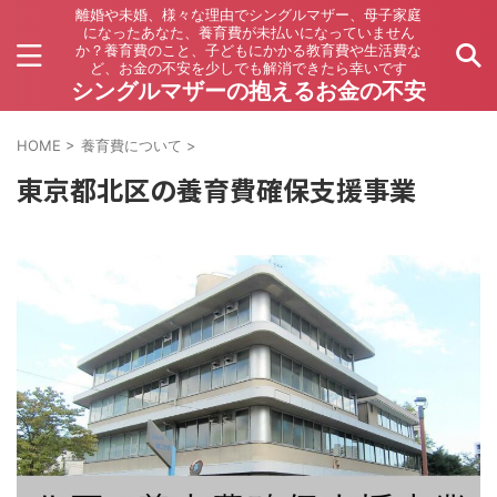
離婚や未婚、様々な理由でシングルマザー、母子家庭
になったあなた、養育費が未払いになっていません
か？養育費のこと、子どもにかかる教育費や生活費な
ど、お金の不安を少しでも解消できたら幸いです
シングルマザーの抱えるお金の不安
HOME
>
養育費について
>
東京都北区の養育費確保支援事業