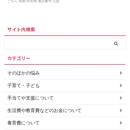
は、経済的な面において様々なケ
ている子ども 婚姻によらないで
こちら 名称 所在地 電話番号 公益
ースで公的支援を受けることがで
生まれた子ども 父または母が不
社団法人 静岡県母子寡婦福祉連
きます。お住まいの市区町村によ
明な子ども また、父や母のかわ
合会 静岡市葵区駿府町1-70 静岡
って受けられる内容は異なります
りにその子どもを養育している ...
県総合社会福祉会館内 054-254-
...
1191 ▲ 全国の養育費相談窓口
サイト内検索
一覧へ ＞＞静岡県で養育費に強
い弁護士を探す 養育費の未払い
問題に強い弁護士をお探しの方は
養育費の未払い問題に関して、ひ
とりで悩まずに経験豊富な弁護士
カテゴリー
に相談することをおすすめしま
す。こちらの法律事務所では、離
婚問題や養育費請求に詳しい弁護
そのほかの悩み
士が、あなたに代わって養育費の
請求・回収を行ってくれます。ま
子育て・子ども
た、無 ...
手当てや支援について
生活費や教育費などのお金について
養育費について