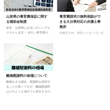
山形県の養育費保証に関す
養育費請求の無料相談がで
る補助金制度
きる大分県対応の弁護士事
務所
必見 山形県にお住いのシングル
ママさん必見！ 未払い養育費の
法改正され、未払いになっている
請求回収はこちら 山形県内で養
養育費を回収しやすくなっていま
育費の確保を支援している自治体
す！あきらめずに、ご相談くださ
はこちら 現在、掲載準備中 必
い！ 大分県にお住いで養育費の
見 山形県で養育費問題に強い弁
未払いで悩んでいる方 大分県で
護士はこちら 各自治体で広がる
養育費に注力する弁護士はたくさ
養育費支援の取り組み 山形県以
んいます。「未払いの養育費を請
外にも各自治体による養育費確保
求したいのですがどうすればいい
支援の取り組みが行われていま
のですか？」、「養育費、慰謝料
離婚慰謝料の相場について
す。兵庫県明石市が2018年11月
を離婚調停で決めたのですが、ず
に全国に先駆けて導入したのを皮
離婚をする場合、慰謝料を請求す
っと払い続けるしかないのでしょ
切りに、以降、大阪市などで開始
ることが多いですが、離婚慰謝料
うか？」など養育費に関しての相
しています。そして、2020年4
はどのような場合でも発生するの
談はさまざまです。 大分県で生
月からは東京都豊島区のほか、船
でしょうか？離婚慰謝料の相場は
活していて養育費の未払い問題で
橋市、仙台市、横須賀市、神戸市
どのくらいなのでしょう？どのよ
悩まれている方に解決の糸口にな
などで導入され、これからも ...
うな手続きをとれば良いのかも問
れば幸いです。 必見 大分県で