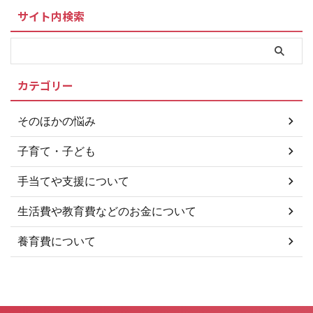
題ですね。 離婚慰謝料ってな
養育費問題に強い弁護士はこちら
サイト内検索
に？ 離婚慰謝料の相場ってどの
...
くらい？ 離婚慰謝料の相場は原
因によっても大きく異なります。
離婚の原因 離婚慰謝料の相場 浮
気・不倫 100万円～500万円 Ｄ
カテゴリー
Ｖ（暴力） 50万円～500万円 突
然離婚を言い渡される 0円～100
万円 性行為の拒否 0円～100万円
そのほかの悩み
離婚慰謝料に限度額はありません
離 ...
子育て・子ども
手当てや支援について
生活費や教育費などのお金について
養育費について