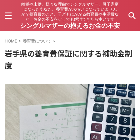
離婚や未婚、様々な理由でシングルマザー、母子家庭
になったあなた、養育費が未払いになっていません
か？養育費のこと、子どもにかかる教育費や生活費な
ど、お金の不安を少しでも解消できたら幸いです
シングルマザーの抱えるお金の不安
HOME
>
養育費について
>
岩手県の養育費保証に関する補助金制
度