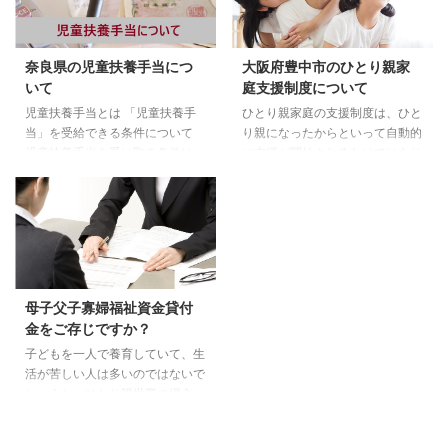
奈良県の児童扶養手当につ
大阪府豊中市のひとり親家
いて
庭支援制度について
児童扶養手当とは 「児童扶養手
ひとり親家庭の支援制度は、ひと
当」を受給できる条件について
り親になったからといって自動的
児童扶養手当を受け取る条件は、
に支援が開始されるわけではあり
以下のいずれかに該当する場合に
ません。制度を受けるためには、
なります。 両親が婚姻を解消し
基本的に自分で申請する必要があ
た子ども 父または母が死亡した
ります。豊中市で実施されている
子ども 父または母が一定程度の
『ひとり親家庭支援制度』につい
障害状態にある子ども 父または
てご紹介します。 必見 全国ど
母の生死がわからない子ども 父
こからでも無料相談ができます
または母から1年以上遺棄されて
LINEで無料相談受付中！ 児童扶
母子父子寡婦福祉資金貸付
いる子ども 父または母が、裁判
養手当 ひとり親支援制度の中で
金をご存じですか？
所からDV保護命令をうけた子ど
もっとも知られているのは児童扶
も 父または母が1年以上拘禁され
養手当になります。この制度は、
子どもを一人で養育していて、生
ている子ども 婚姻によらないで
子供が18歳に達する日以降最初の
活が苦しい人は多いのではないで
生まれた子ども 父または母が不
3月31日までが支給対象となりま
しょうか。ひとり親世帯の場合、
明な子ども また、父や母のかわ
す。ただし、母親の所得額や扶養
母子父子寡婦福祉資金貸付金を申
りにその子どもを養育している ...
人数などによっても異な ...
請すると、子どもを養育するため