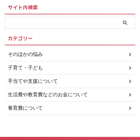
のお金を国から借りられる制度が
サイト内検索
あります。 実際に2019年度は、
28,000弱の世帯が母子父子寡婦
福祉資金貸付金で借り入れして生
活費を補填していたようです。
母子父子寡婦福祉資金貸付金につ
カテゴリー
いて 母子父子寡婦福祉資金貸付
金とは、母子家庭や父子家庭とい
ったひとり親世帯が国からお金を
そのほかの悩み
借りられる公的融資制度のことで
す。子供を一人で養育している世
子育て・子ども
帯はフルタイムで労働す ...
手当てや支援について
生活費や教育費などのお金について
養育費について