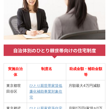
自治体別のひとり親世帯向けの住宅制度
実施自治
制度名
助成金額・補助金額
体
等
東京都世
ひとり親世帯家賃低
月額最大4万円減額
田谷区
廉化補助事業対象住
宅
東京都武
ひとり親家庭等住宅
月額1万円(家賃が1万