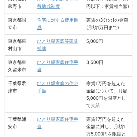
蔵野市
費助成制度
円以下：家賃相当額)
東京都国
住宅に対する費用助
家賃の3分の1の金額
立市
成
(月額1万円まで)
東京都東
ひとり親家庭等家賃
5,000円
村山市
補助
東京都東
ひとり親家庭住宅手
3,500円
久留米市
当
千葉県君
ひとり親家庭の住宅
家賃1万円を超えた
津市
手当
金額について、月額
5,000円を限度とし
て支給
千葉県浦
ひとり親家庭住宅手
家賃1万円を超えた
安市
当
金額に対し、月額1
万5,000円を限度と