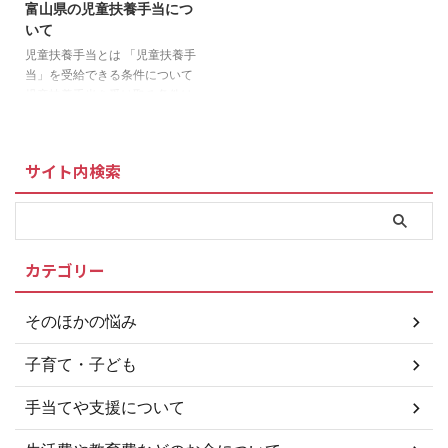
富山県の児童扶養手当につ
いる子ども 父または母が、裁判
いる子ども 父または母が、裁判
いて
所からDV保護命令をうけた子ど
所からDV保護命令をうけた子ど
も 父または母が1年以上拘禁され
も 父または母が1年以上拘禁され
児童扶養手当とは 「児童扶養手
ている子ども 婚姻によらないで
ている子ども 婚姻によらないで
当」を受給できる条件について
生まれた子ども 父または母が不
生まれた子ども 父または母が不
児童扶養手当を受け取る条件は、
明な子ども また、父や母のかわ
明な子ども また、父や母のかわ
以下のいずれかに該当する場合に
りにその子どもを養育している ...
りにその子どもを養育している ...
なります。 両親が婚姻を解消し
た子ども 父または母が死亡した
サイト内検索
子ども 父または母が一定程度の
障害状態にある子ども 父または
母の生死がわからない子ども 父
または母から1年以上遺棄されて
いる子ども 父または母が、裁判
カテゴリー
所からDV保護命令をうけた子ど
も 父または母が1年以上拘禁され
ている子ども 婚姻によらないで
そのほかの悩み
生まれた子ども 父または母が不
明な子ども また、父や母のかわ
子育て・子ども
りにその子どもを養育している ...
手当てや支援について