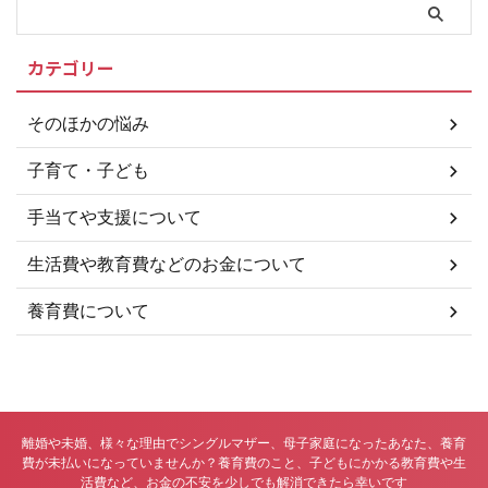
公正証書などの書類作成に必要な
手数料などの補助をします。 公
正証書等作成支援補助金 ＞＞安
カテゴリー
中市「公正証書等作成支援補助
金」について 養育費の保証促進
補助金 ＞＞安中市「養育費の保
そのほかの悩み
証促進補助金」について 養育費
の未払い問題に強い弁護士をお探
子育て・子ども
しの方は 養育費の未払い問題に
関し ...
手当てや支援について
生活費や教育費などのお金について
養育費について
離婚や未婚、様々な理由でシングルマザー、母子家庭になったあなた、養育
費が未払いになっていませんか？養育費のこと、子どもにかかる教育費や生
活費など、お金の不安を少しでも解消できたら幸いです