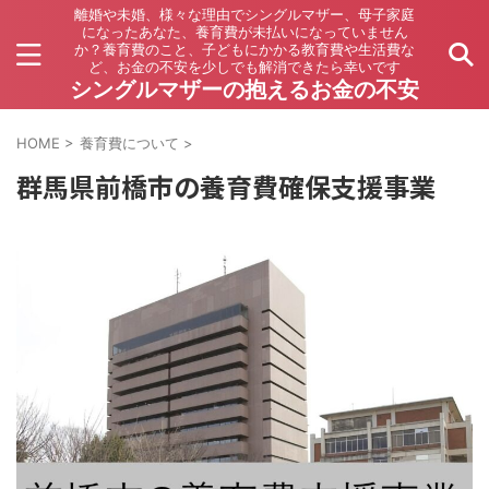
離婚や未婚、様々な理由でシングルマザー、母子家庭
になったあなた、養育費が未払いになっていません
か？養育費のこと、子どもにかかる教育費や生活費な
ど、お金の不安を少しでも解消できたら幸いです
シングルマザーの抱えるお金の不安
HOME
>
養育費について
>
群馬県前橋市の養育費確保支援事業