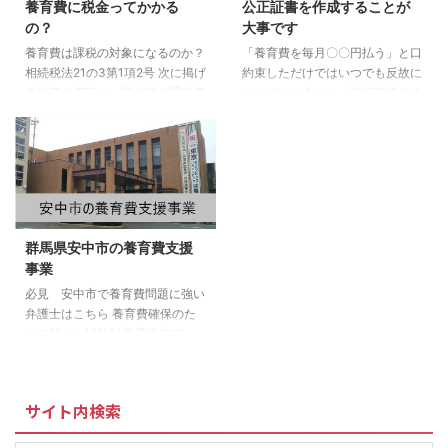
養育費に税金ってかかる
公正証書を作成することが
の？
大事です
養育費は課税の対象になるのか？
「養育費を毎月〇〇円払う」と口
相続税法21の3第1項2号 次に掲げ
約束しただけではいつでも反故に
る財産の価額は、贈与税の課税価
されてしまうため、協議離婚する
格に算入しない。扶養義務者相互
際に養育費を取り決めた場合は、
間において生活費または教育費に
公正証書にしておくことが大事で
充てるためにした贈与により取得
す。 さらに「債務者（相手方）
した財産のうち通常必要と認めら
が養育費の支払いを履行しない場
れるもの 課税された後の生活費
合は、ただちに強制執行に服する
を被保険者の生活費に配分する養
旨陳述した」という強制執行認諾
育費は、目的通りの給付ができて
約款を付けることがさらに重要で
群馬県安中市の養育費支援
いれば課税する必要がないと判断
す。これにより、養育費が未払い
事業
されます。養育費を支払っている
になった場合、裁判を起こすこと
親は、給与を受け取る時点ですで
なく相手方の給与や財産の差し押
必見 安中市で養育費問題に強い
に所得税を支払っているため給与
さえができます。 公正証書があ
弁護士はこちら 養育費確保のた
の一部を別居している子どもの生
れば、裁判所を介さずとも強制的
めの新しい補助制度 安中市で
活費や学費に充てても課税対象に
に給料や銀行口座など、相手の財
は、子どもがいて離婚を考えてい
はならない、ということ ...
産を差し押えることが可能になり
る方や養育費を受け取っていない
...
ひとり親の方に、子どもの健やか
サイト内検索
な成長に必要な養育費を確保する
ための相談や手続きのサポート、