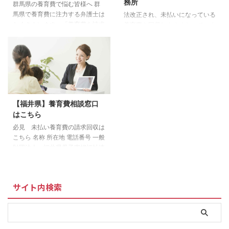
務所
群馬県の養育費で悩む皆様へ 群
馬県で養育費に注力する弁護士は
法改正され、未払いになっている
たくさんいます。「養育費を請求
養育費を回収しやすくなっていま
したいのですがどうすればいいの
す！あきらめずに、ご相談くださ
ですか？」、「養育費、慰謝料を
い！ 青森県にお住いで養育費の
離婚調停で決めたのですが、ずっ
未払いで悩んでいる方 青森県で
と払い続けるしかないのでしょう
養育費に注力する弁護士はたくさ
か？」など養育費に関しての相談
んいます。「未払いの養育費を請
はさまざまです。 群馬県で生活
求したいのですがどうすればいい
していて養育費の未払い問題で悩
のですか？」、「養育費、慰謝料
【福井県】養育費相談窓口
まれている方に解決の糸口になれ
を離婚調停で決めたのですが、ず
はこちら
ば幸いです。 必見 群馬県で養
っと払い続けるしかないのでしょ
育費問題に強い弁護士はこちら
うか？」など養育費に関しての相
必見 未払い養育費の請求回収は
裁判手続きができるところ 前橋
談はさまざまです。 青森県で生
こちら 名称 所在地 電話番号 一般
家庭裁判所本庁 〒 所在地 電話番
活していて養育費の未払い問題で
財団法人 福井県母子寡婦福祉連
号 371-8531 前橋市大手町3-1-
悩まれている方に解決の糸口にな
合会 福井市光陽2-3-22 福井県社
34 027- ...
れば幸いです。 必見 青森県で
会福祉センター4階 0776-21-
養育費問題に強い弁護士をお探し
0733 ▲ 全国の養育費相談窓口
サイト内検索
...
一覧へ ＞＞福井県で養育費に強
い弁護士を探す 養育費の未払い
問題に強い弁護士をお探しの方は
養育費の未払い問題に関して、ひ