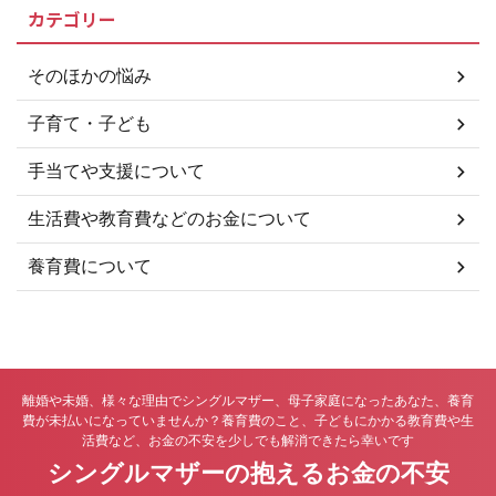
とりで悩まずに経験豊富な弁護士
カテゴリー
に相談することをおすすめしま
す。こちらの法律事務所では、離
婚問題や養育費請求に詳しい弁護
そのほかの悩み
士が、あなたに代わって養育費の
請求・回収を行ってくれます。ま
子育て・子ども
た、無 ...
手当てや支援について
生活費や教育費などのお金について
養育費について
離婚や未婚、様々な理由でシングルマザー、母子家庭になったあなた、養育
費が未払いになっていませんか？養育費のこと、子どもにかかる教育費や生
活費など、お金の不安を少しでも解消できたら幸いです
シングルマザーの抱えるお金の不安