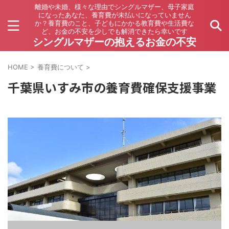
離婚や未婚、様々な理由でシングルマザー、母子家庭
になったあなた、養育費が未払いになっていません
か？養育費のこと、子どもにかかる教育費や生活費な
ど、お金の不安を少しでも解消できたら幸いです
シングルマザーの抱えるお金の不安
HOME
>
養育費について
>
千葉県いすみ市の養育費確保支援事業