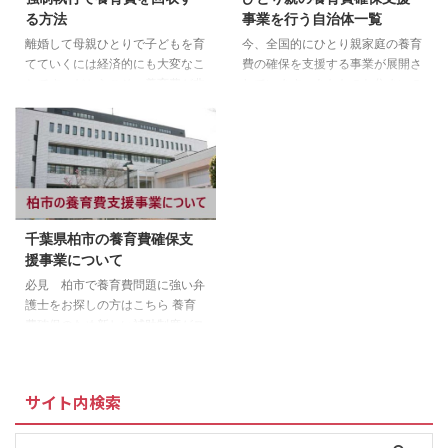
る方法
事業を行う自治体一覧
離婚して母親ひとりで子どもを育
今、全国的にひとり親家庭の養育
てていくには経済的にも大変なこ
費の確保を支援する事業が展開さ
とです。だからこそ、養育費が非
れています。あなたのお住まいの
常に重要で、元パートナーには養
自治体が行っている事業を確認し
育費を支払う義務があります。そ
ておくことをおすすめします。
れにもかかわらず、養育費を払わ
必見 全国のシングルママさん必
ない元パートナーも数多くいるの
見！ 未払い養育費の請求回収は
が現実です。「養育費の支払いが
こちら [ 北海道・東北地方 ] 北海
止まってしまって困っています」
道 青森県 岩手県 宮城
という方も少なくないでしょう。
県 秋田県 山形県 福島
千葉県柏市の養育費確保支
強制執行とは？ 強制執行は、決
県 [ 関東地方 ] 茨城県 栃木
援事業について
めた期日までに債務を支払わない
県 群馬県 埼玉県 千葉
相手に、裁判所を通じて給与など
県 東京都 神奈川県 [ 甲信
必見 柏市で養育費問題に強い弁
の財産を差し押さえてもらい、強
越・北陸地方 ] 新潟県 山梨
護士をお探しの方はこちら 養育
制的に回収する制度になります。
県 長野県 富山県 石川
費確保のため新しい補助制度がス
養育費も強制執行の対象ですの
県 福井県 [ 東海地方 ] 岐阜
タートしました！ 養育費は、子
で、財産を差し押さえて養育費を
県 ...
どもの健やかな成長のため、生活
...
を支える大切なものです。柏市で
サイト内検索
は、ひとり親家庭のかたが養育費
を確実に受け取れるよう支援する
ため、養育費の取り決めに係る公