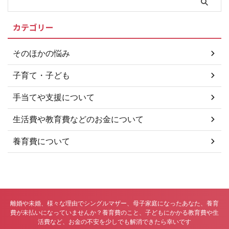
正証書等の作成費用や養育費保証
契約に係る保証料を補助する制度
カテゴリー
を実施しています。 公正証書・
調停調書等の作成料の補助 ＞＞
柏市「養育費確保支援事業」につ
そのほかの悩み
いて 養育費保証料の補助 保証会
社と養育費保証契約を締結する際
子育て・子ども
に保証料が必要となるため、初 ...
手当てや支援について
生活費や教育費などのお金について
養育費について
離婚や未婚、様々な理由でシングルマザー、母子家庭になったあなた、養育
費が未払いになっていませんか？養育費のこと、子どもにかかる教育費や生
活費など、お金の不安を少しでも解消できたら幸いです