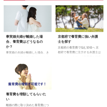
事実婚夫婦が離婚した場
京都府で養育費に強い弁護
合、養育費はどうなるの
士を探す
か？
京都府の養育費で悩む皆様へ 京
都府で養育費に注力する弁護士は
事実婚の夫婦が離婚した場合、き
たくさんいます。「養育費を請求
ちんと養育費を受け取ることがで
したいのですがどうすればいいの
きるのでしょうか？法的な親子関
ですか？」、「養育費、慰謝料を
係にある場合は養育費の支払いは
離婚調停で決めたのですが、ずっ
義務となります。事実婚関係にあ
と払い続けるしかないのでしょう
る夫婦が事実婚を解消した場合、
か？」など養育費に関しての相談
養育費を請求できるのは、父が子
はさまざまです。 京都府で生活
を認知し、親子関係が成立してい
していて養育費の未払い問題で悩
るときに限ります。 事実婚とは
養育費を増額してもらいた
まれている方に解決の糸口になれ
法的な関係に縛られず、婚姻届を
い
ば幸いです。 必見 京都府で養
提出しない婚姻形態のことを事実
育費問題に強い弁護士はこちら
婚と言います。今現在、法的に縛
離婚の際に取り決めた養育費につ