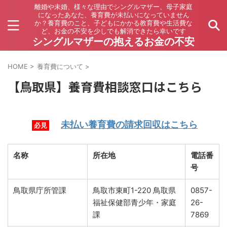
離婚や未婚、様々な理由でシングルマザー、母子家庭
になったあなた、養育費が未払いになっていません
か？養育費のこと、子どもにかかる教育費や生活費な
ど、お金の不安を少しでも解消できたら幸いです
シングルマザーの抱えるお金の不安
HOME
>
養育費について
>
【鳥取県】養育費相談窓口はこちら
未払い養育費の請求回収はこちら
必見
名称
所在地
電話番
号
鳥取県庁所管課
鳥取市東町1-220 鳥取県
0857-
福祉保健部青少年・家庭
26-
課
7869