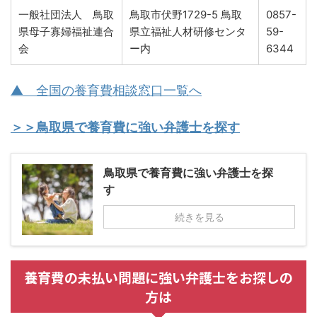
一般社団法人 鳥取
鳥取市伏野1729-5 鳥取
0857-
県母子寡婦福祉連合
県立福祉人材研修センタ
59-
会
ー内
6344
▲ 全国の養育費相談窓口一覧へ
＞＞鳥取県で養育費に強い弁護士を探す
鳥取県で養育費に強い弁護士を探
す
続きを見る
養育費の未払い問題に強い弁護士をお探しの
方は