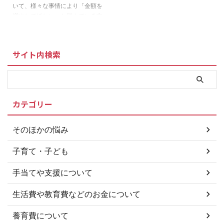
裁判手続きができるところ 京都
られない自由さに魅力を感じて事
いて、様々な事情により「金額を
家庭裁判所本庁 〒 所在地 電話番
実婚を選択する夫婦が多くなって
増やしてほしい」と悩んでいる方
号 606-0801 京都府京都市左京
います。別名、「内縁関係」とも
もいるのではないでしょうか？こ
区下鴨宮河町1 0 ...
呼ばれますが、婚姻関係が法的に
のような場合、親権者は、非親権
証明されていないため、手続き ...
者に対して、養育費の増額を求め
サイト内検索
ることができるんです！ 養育費
の金額などの条件は話し合いか、
話し合いで結論が出なければ、家
庭裁判所の調停や審判で決めるこ
とになります。 必見 未払い養
カテゴリー
育費、あなたに代わって回収して
くれるところはこちら 話し合い
で合意した場合 増額を求めるに
そのほかの悩み
あたり、元夫と話し合い、合意で
きた場合は、増額分など新たに決
子育て・子ども
まったことを公正証書の形で文書
...
手当てや支援について
生活費や教育費などのお金について
養育費について