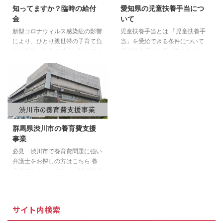
知ってますか？臨時の給付
愛知県の児童扶養手当につ
金
いて
新型コロナウィルス感染症の影響
児童扶養手当とは 「児童扶養手
により、ひとり親世帯の子育て負
当」を受給できる条件について
担の増加・収入の減少に対しての
児童扶養手当を受け取る条件は、
支援策として『臨時特別給付金』
以下のいずれかに該当する場合に
が支給されるんです！ 新型コロ
なります。 両親が婚姻を解消し
ナウィルスに関しての給付金につ
た子ども 父または母が死亡した
いて
子ども 父または母が一定程度の
障害状態にある子ども 父または
母の生死がわからない子ども 父
または母から1年以上遺棄されて
群馬県渋川市の養育費支援
いる子ども 父または母が、裁判
事業
所からDV保護命令をうけた子ど
も 父または母が1年以上拘禁され
必見 渋川市で養育費問題に強い
ている子ども 婚姻によらないで
弁護士をお探しの方はこちら 養
生まれた子ども 父または母が不
育費確保のための新しい補助制度
明な子ども また、父や母のかわ
渋川市では、子の養育費について
りにその子どもを養育している ...
公正証書等の作成や養育費保証の
契約をしたひとり親に対し、その
サイト内検索
作成・契約にかかった費用を補助
します。 ※公正証書等とは公正証