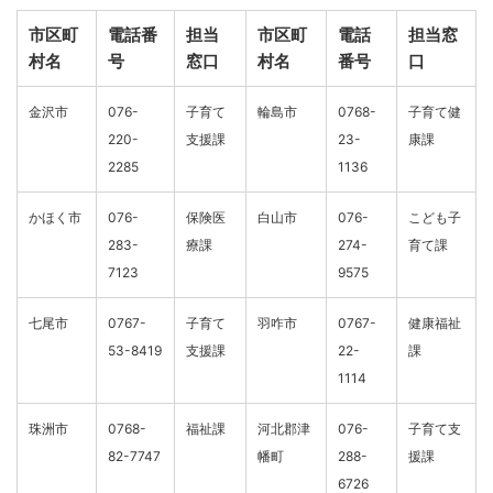
市区町
電話番
担当
市区町
電話
担当窓
村名
号
窓口
村名
番号
口
金沢市
076-
子育て
輪島市
0768-
子育て健
220-
支援課
23-
康課
2285
1136
かほく市
076-
保険医
白山市
076-
こども子
283-
療課
274-
育て課
7123
9575
七尾市
0767-
子育て
羽咋市
0767-
健康福祉
53-8419
支援課
22-
課
1114
珠洲市
0768-
福祉課
河北郡津
076-
子育て支
82-7747
幡町
288-
援課
6726