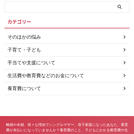
書、審判書、調停調書、和解調書
及び判決書です。 公正証書等の
作成及び保証料契約費用補助につ
カテゴリー
いて 補助対象経費及び補助金額
＞＞渋川市「養育費確保支援事
業」について 養育費の未払い問
そのほかの悩み
題に強い弁護士をお探しの方は
養育費の未払い問題に関して、ひ
子育て・子ども
とりで悩まずに経験豊富な弁 ...
手当てや支援について
生活費や教育費などのお金について
養育費について
離婚や未婚、様々な理由でシングルマザー、母子家庭になったあなた、養育
費が未払いになっていませんか？養育費のこと、子どもにかかる教育費や生