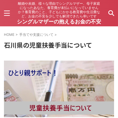
離婚や未婚、様々な理由でシングルマザー、母子家庭
になったあなた、養育費が未払いになっていません
か？養育費のこと、子どもにかかる教育費や生活費な
ど、お金の不安を少しでも解消できたら幸いです
シングルマザーの抱えるお金の不安
HOME
>
手当てや支援について
>
石川県の児童扶養手当について