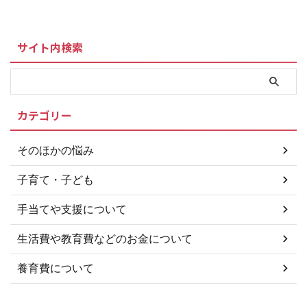
や養育費請求に詳しい弁護士が、
っているので、養育費の契約など
います。別名、「内縁関係」とも
あなたに代わって養育費の請 ...
を公正証書として作成できます。
呼ばれますが、婚姻関係が法的に
必見 養育費が未払いになってい
証明されていないため、手続き ...
サイト内検索
る全国のシングルママさん必見で
す！ あなたに代わって未払いの
養育費を回収してくれるところは
こちら [ 北海道・東北地方 ] 北海
道 青森県 岩手県 宮城
カテゴリー
県 秋田県 山形県 福島
県 [ 関東地方 ] 茨城県 栃木
県 群馬県 埼玉県 千葉
そのほかの悩み
県 東京都 神奈川県 [ 甲信
越・北陸 ...
子育て・子ども
手当てや支援について
生活費や教育費などのお金について
養育費について