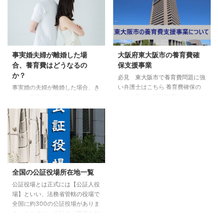
事実婚夫婦が離婚した場
大阪府東大阪市の養育費確
合、養育費はどうなるの
保支援事業
か？
必見 東大阪市で養育費問題に強
い弁護士はこちら 養育費確保の
事実婚の夫婦が離婚した場合、き
ための新しい補助制度がスタート
ちんと養育費を受け取ることがで
東大阪市では、養育費確保のため
きるのでしょうか？法的な親子関
の新しい事業が始まりました。
係にある場合は養育費の支払いは
公正証書等の作成費用補助 東大
義務となります。事実婚関係にあ
阪市「養育費の確保の支援」につ
る夫婦が事実婚を解消した場合、
いて 養育費保証契約の費用補助
養育費を請求できるのは、父が子
東大阪市「養育費の確保の支援」
を認知し、親子関係が成立してい
について 養育費の未払い問題に
るときに限ります。 事実婚とは
全国の公証役場所在地一覧
強い弁護士をお探しの方は 養育
法的な関係に縛られず、婚姻届を
費の未払い問題に関して、ひとり
公証役場とは正式には【公証人役
提出しない婚姻形態のことを事実
で悩まずに経験豊富な弁護士に相
場】といい、法務省管轄の役場で
婚と言います。今現在、法的に縛
談することをおすすめします。こ
全国に約300の公証役場がありま
られない自由さに魅力を感じて事
ちらの法律事務所では、離婚問題
す。ここでは、公証人が職務を行
実婚を選択する夫婦が多くなって