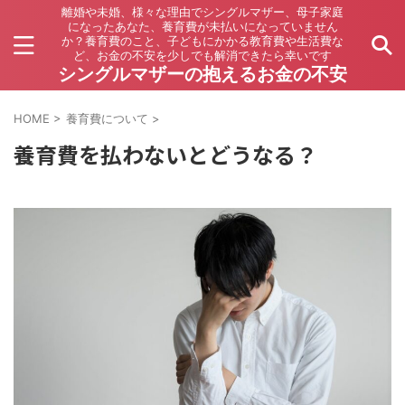
離婚や未婚、様々な理由でシングルマザー、母子家庭
になったあなた、養育費が未払いになっていません
か？養育費のこと、子どもにかかる教育費や生活費な
ど、お金の不安を少しでも解消できたら幸いです
シングルマザーの抱えるお金の不安
HOME
>
養育費について
>
養育費を払わないとどうなる？