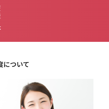
家
せ
活
で
不
度について