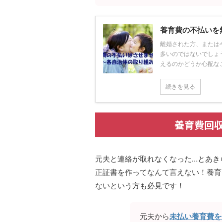
養育費の不払いを
離婚された方、または
多いのではないでしょ
えるのかどうか心配なこと
続きを見る
養育費回
元夫と連絡が取れなくなった…とあき
正証書を作ってなんて言えない！養育
ないという方も必見です！
元夫から
未払い養育費を