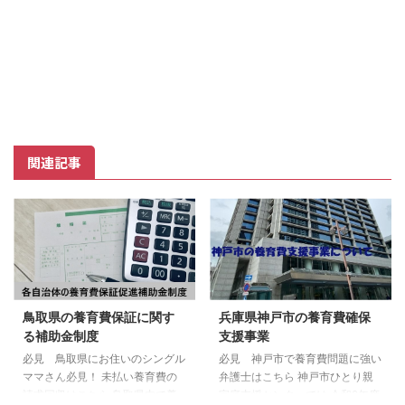
関連記事
鳥取県の養育費保証に関す
兵庫県神戸市の養育費確保
る補助金制度
支援事業
必見 鳥取県にお住いのシングル
必見 神戸市で養育費問題に強い
ママさん必見！ 未払い養育費の
弁護士はこちら 神戸市ひとり親
請求回収はこちら 鳥取県内で養
家庭支援センターでは 令和2年度