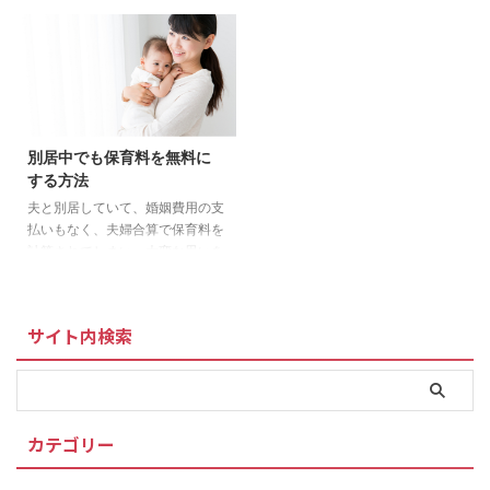
育費の確保を支援している自治体
より確実な養育費の確保のための
はこちら 現在、掲載準備中 必
養育費の相談を開始 子どもの健
見 鳥取県で養育費問題に強い弁
やかな成長のために養育費の取り
護士はこちら 各自治体で広がる
決めはとても大切なものです。
養育費支援の取り組み 鳥取県以
ひとりで悩まずに、まずはご相談
外にも各自治体による養育費確保
を。離婚、養育費、面会交流、調
支援の取り組みが行われていま
停、家庭内の悩みごとなど、離婚
別居中でも保育料を無料に
す。兵庫県明石市が2018年11月
前後の子どもの養育に関する手続
する方法
に全国に先駆けて導入したのを皮
きの案内などにつきまして専門相
切りに、以降、大阪市などで開始
談員が対応してくれます。相談内
夫と別居していて、婚姻費用の支
しています。そして、2020年4
容は固く守られますので安心して
払いもなく、夫婦合算で保育料を
月からは東京都豊島区のほか、船
ご相談を！ 養育費に関する公正
計算されてしまい、大変な思いを
橋市、仙台市、横須賀市、神戸市
証書等作成費補助金事業 ＞＞神
している方も多いのではないでし
などで導入され、これからも ...
戸市「養育費の公正証書等の作 ...
ょうか。 別居中でも保育料が無
料になることがあります 離婚が
サイト内検索
成立していない場合は、ひとり親
家庭として計算することができま
せんので、夫の年収と自身の年収
を合わせた収入で保育料は合算さ
れます。しかし、『離婚前提の別
カテゴリー
居であること』が証明できれば、
保育料が無料になるかもしれませ