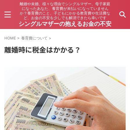
離婚や未婚、様々な理由でシングルマザー、母子家庭
になったあなた、養育費が未払いになっていません
か？養育費のこと、子どもにかかる教育費や生活費な
ど、お金の不安を少しでも解消できたら幸いです
シングルマザーの抱えるお金の不安
HOME
>
養育費について
>
離婚時に税金はかかる？