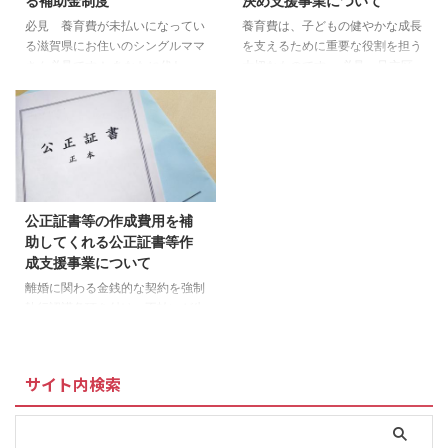
る補助金制度
決め支援事業について
必見 養育費が未払いになってい
養育費は、子どもの健やかな成長
る滋賀県にお住いのシングルママ
を支えるために重要な役割を担う
さん必見です！ あなたに代わっ
大切なものです。 必見 足立区
て未払いの養育費を回収してくれ
で養育費問題に強い弁護士はこち
るところはこちら 滋賀県内で養
ら 養育費確保のための新しい補
育費の確保を支援している自治体
助制度がスタート 足立区では、
はこちら 滋賀県湖南市 滋賀県甲
令和3年4月から養育費支援事業
賀市 滋賀県草津市 滋賀県栗東市
を始めました。親子支援課「豆の
滋賀県近江八幡市 湖南市は養育
木相談室」では、養育費に関する
費の確保を支援する取り組みを実
情報提供と養育費の取り決めや確
公正証書等の作成費用を補
施しています 必見 湖南市で養
保に関する費用補助を行っていま
助してくれる公正証書等作
育費問題に強い弁護士はこちら
す。 公正証書作成等手数料の補
成支援事業について
湖南市「養育費保証契約保証料補
助 ＞＞東京都足立区「養育費取
助」について 甲賀市は養育費の
り決め支援事業」について 養育
離婚に関わる金銭的な契約を強制
確保を支援する取り組みを実施し
費保証料の補助 ＞＞東京都足立
執行認諾条項を付け、不払いが生
ています 必見 甲賀市で養育費
区「養育費取り決め支援事業」に
じた場合、裁判判決を受けなくて
問題に強い弁護士はこちら ...
ついて 養育費の未払い問題に強
も相手の財産を差し押さえるとい
...
う、強制執行の手続きをとること
サイト内検索
ができるのが公正証書を作成する
メリットです。しかし、利用する
内容に応じて「公証人手数料」を
公証役場へ支払わなければなら