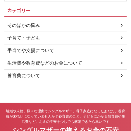
ず、この手数料は公正証書に定め
カテゴリー
る契約（評価）額の大きさ（養育
費、財産分与などの額）に応じて
高くなる仕組みになっています。
そのほかの悩み
それぞれの離婚契約によって手数
料額は異なりますが、およそ3万
子育て・子ども
円から8万円程度の公証人手数料
を公証役場へ支払うことになりま
手当てや支援について
す ...
生活費や教育費などのお金について
養育費について
離婚や未婚、様々な理由でシングルマザー、母子家庭になったあなた、養育
費が未払いになっていませんか？養育費のこと、子どもにかかる教育費や生
活費など、お金の不安を少しでも解消できたら幸いです
シングルマザーの抱えるお金の不安